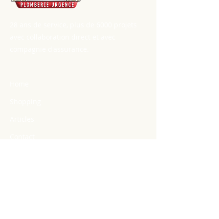
toute sécurité.
28 ans de service, plus de 6000 projets
avec collaboration direct et avec
compagnie d'assurance.
Home
Shopping
Articles
Contact
Our Services
Crack
Unclogging