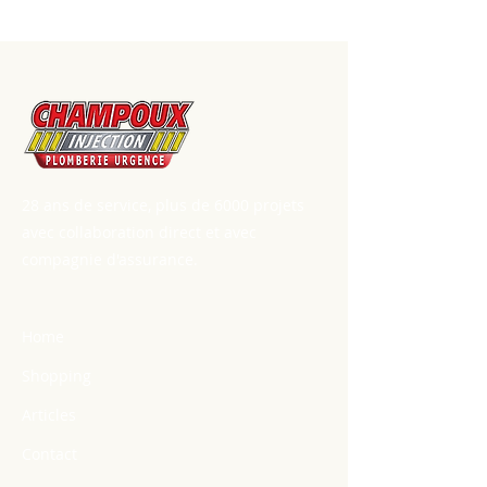
28 ans de service, plus de 6000 projets
avec collaboration direct et avec
compagnie d'assurance.
Home
Shopping
Articles
Contact